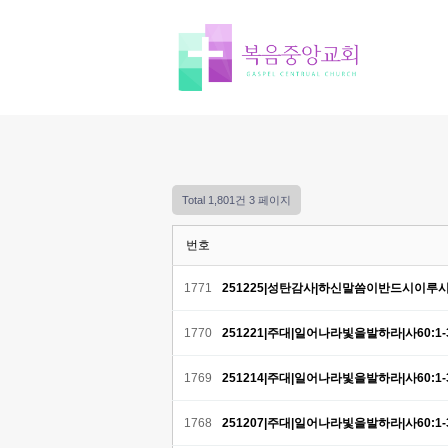
Total 1,801건
3 페이지
번호
1771
251225|성탄감사|하신말씀이반드시이루시리
1770
251221|주대|일어나라빛을발하라|사60:1-
1769
251214|주대|일어나라빛을발하라|사60:1-
1768
251207|주대|일어나라빛을발하라|사60:1-