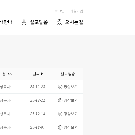
로그인
회원가입
배안내
설교말씀
오시는길
설교자
날짜
설교방송
성목사
25-12-25
성목사
25-12-21
성목사
25-12-14
성목사
25-12-07