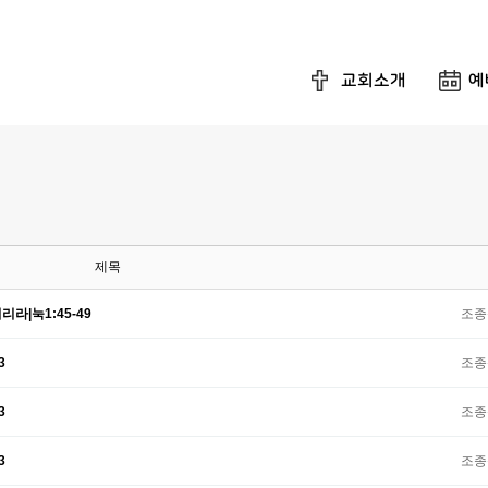
교회소개
예
제목
라|눅1:45-49
조종
3
조종
3
조종
3
조종